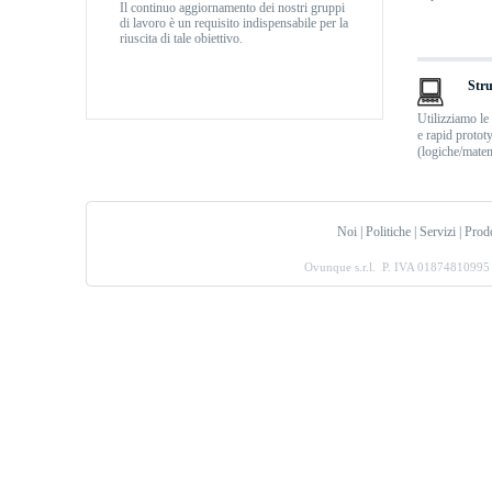
Il continuo aggiornamento dei nostri gruppi
di lavoro è un requisito indispensabile per la
riuscita di tale obiettivo.
Str
Utilizziamo le
e rapid prototy
(logiche/matem
Noi
|
Politiche
|
Servizi
|
Prodo
Ovunque s.r.l. P. IVA 0187481099