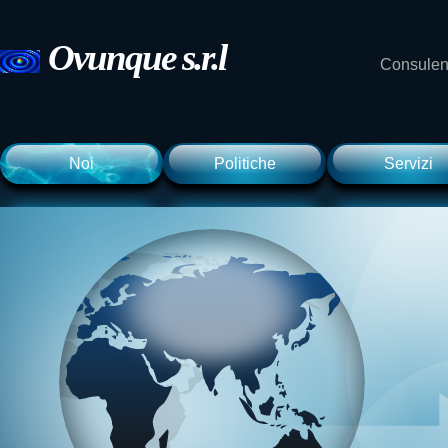
Ovunque
s.r.l
Consulenz
Noi
Politiche
Servizi