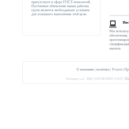
присутствует в сфере IT/ICT-технологий.
Постоянное обновление наших рабочих
групп является необходимым условием
для успешного выполнения этой цели.
Инс
Мы использу
обеспечения,
прототипиров
спецификаций
анализа.
О компании
|
политика
|
Услуги
|
Пр
Co
Ovunque s.r.l. НДС 01874810995 ©2015
|