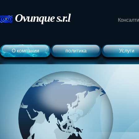
Ovunque
s.r.l
Консалти
О компании
политика
Услуги