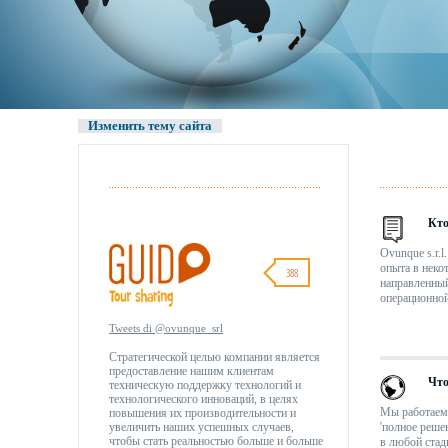
Изменить тему сайта
Кт
Ovunque s.r.l
опыта в неко
388
направленный
операционной
Tweets di @ovunque_srl
Стратегической целью компании является
предоставление нашим клиентам
Что
техническую поддержку технологий и
технологического инноваций, в целях
Мы работаем 
повышения их производительности и
увеличить наших успешных случаев,
'полное реше
чтобы стать реальностью больше и больше
в любой стад