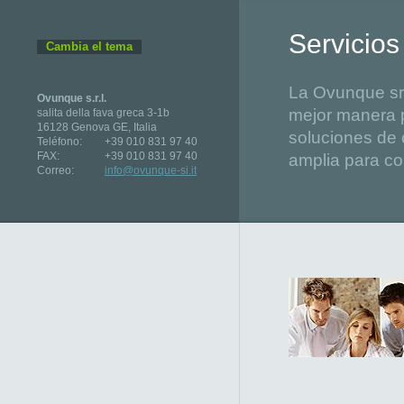
Servicios
Cambia el tema
La Ovunque srl
Ovunque s.r.l.
mejor manera p
salita della fava greca 3-1b
16128 Genova GE, Italia
soluciones de c
Teléfono:
+39 010 831 97 40
FAX:
+39 010 831 97 40
amplia para co
Correo:
info@ovunque-si.it