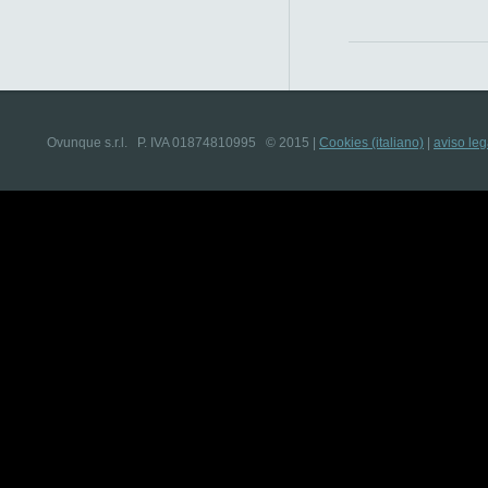
Ovunque s.r.l. P. IVA 01874810995 © 2015
|
Cookies (italiano)
|
aviso leg