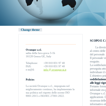
Change theme
SCOPO E C
La direzi
Ovunque s.r.l.
al centro delle 
salita della fava greca 3-1b
del personale.
16128 Genoa GE, Italy
Il personale v
eseguito.
Telephone:
+39 010 831 97 40
La soddisfazione
FAX:
+39 010 831 97 40
perseguita attr
e-m@il:
info @ ovunque-si.it
individuare il 
L'obiettivo pr
soddisfazione 
Policies
alle leggi vige
La società Ovunque s.r.l., impegnata nel
Pertanto forma
miglioramento continuo, ha implementato la
informale era 
sua politica nel rispetto delle norme ISO
Ovunque s.r.l.
9001:2015 e ISO/IEC 27001:2022.
applicazioni. D
sicurezza dell
informativo ed