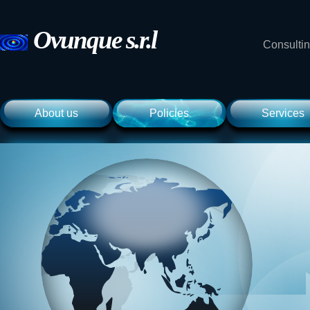
Ovunque
s.r.l
Consultin
About us
Policies
Services