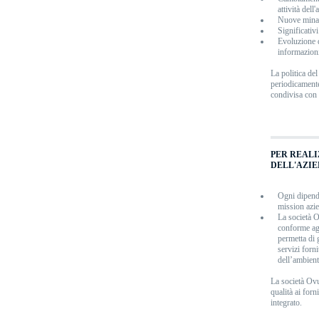
attività dell'
Nuove minacce
Significativi
Evoluzione d
informazion
La politica de
periodicamente
condivisa con il
PER REALI
DELL'AZIE
Ogni dipende
mission azie
La società O
conforme ag
permetta di 
servizi forni
dell’ambient
La società Ovu
qualità ai forni
integrato.