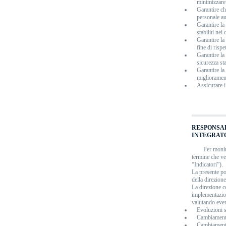
minimizzare 
Garantire ch
personale aut
Garantire la
stabiliti nei 
Garantire la 
fine di rispe
Garantire la
sicurezza sta
Garantire l
miglioramen
Assicurare il
RESPONSAB
INTEGRAT
Per monito
termine che ve
“Indicatori”).
La presente po
della direzione
La direzione co
implementazion
valutando even
Evoluzioni s
Cambiamenti 
Cambiamenti s