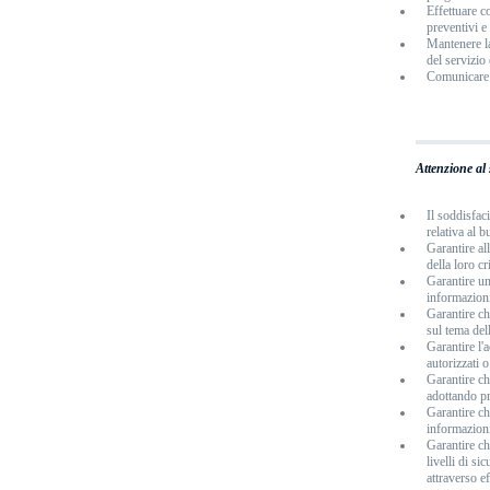
Effettuare c
preventivi e
Mantenere la
del servizio 
Comunicare l
Attenzione al 
Il soddisfaci
relativa al b
Garantire al
della loro cr
Garantire un
informazion
Garantire ch
sul tema del
Garantire l'
autorizzati o
Garantire ch
adottando pro
Garantire ch
informazioni
Garantire ch
livelli di s
attraverso e