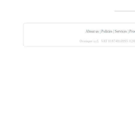
About us
|
Policies
|
Services
|
Pro
Ovunque s.r.l. VAT 01874810995 ©2