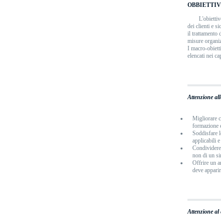
OBBIETTIV
L'obietti
dei clienti e s
il trattamento 
misure organizz
I macro-obiett
elencati nei ca
Attenzione al
Migliorare c
formazione 
Soddisfare l
applicabili e
Condividere 
non di un si
Offrire un a
deve apparir
Attenzione al 