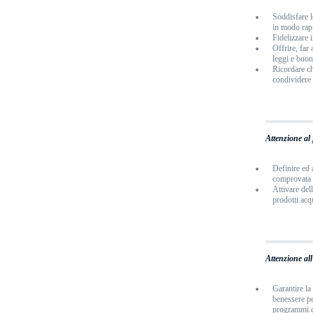
Soddisfare le
in modo rapi
Fidelizzare i
Offrire, far 
leggi e buon
Ricordare ch
condividere 
Attenzione al 
Definire ed a
comprovata c
Attivare dell
prodotti acq
Attenzione al
Garantire la
benessere pe
programmi d