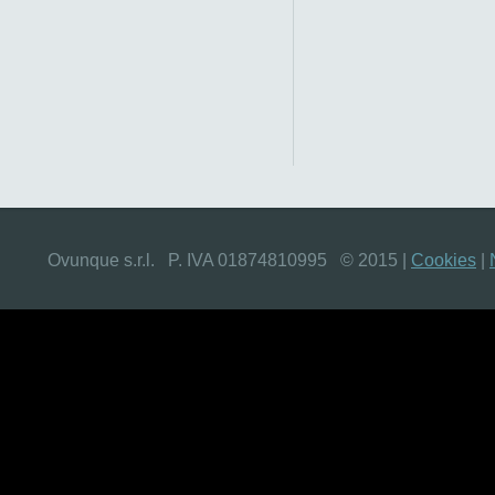
Ovunque s.r.l. P. IVA 01874810995 © 2015
|
Cookies
|