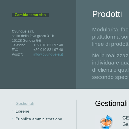
Prodotti
Cambia tema sito
Modularità, faci
Ovunque s.r.l.
piattaforma so
salita della fava greca 3-1b
16128 Genova GE
linee di prodot
Telefono:
+39 010 831 97 40
FAX:
+39 010 831 97 40
Post@:
info@ovunque-si.it
Nella realizzaz
individuare qua
di clienti e qu
secondo specif
Gestionali
Gestionali
Librerie
GE
Pubblica amministrazione
Ges