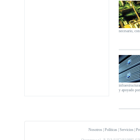
necesario, con
infraestructur
y apoyado por 
Nosotros
|
Políticas
|
Servicios
|
Pr
Ovunque s.r.l. P. IVA 01874810995 ©