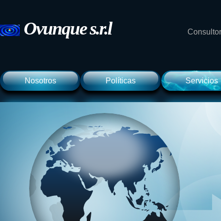
Ovunque
s.r.l
Consultor
Nosotros
Políticas
Servicios