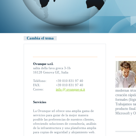
Cambia el tema
Ovunque s.r.l.
salita della fava greca 3-1b
16128 Genova GE, Italia
Teléfono:
+39 010 831 97 40
FAX:
+39 010 831 97 40
Correo:
info @ ovunque-si.it
modernas técni
creación rápid
formales (lógi
Servicios
Trabajamos tan
producto final
La Ovunque srl ofrece una amplia gama de
Microsoft y O
servicios para guiar de la mejor manera
posible las preferencias de nuestros clientes,
ofreciendo soluciones de consultoría, análisis
de la infraestructura y una plataforma amplia
para copias de seguridad y alojamiento web.